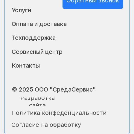
ИНН 2722130813
Скачать реквизиты
КПП 272401001
Адрес: 680009, г Хабаровск,
ул Промышленная, д. 19, офис 219,