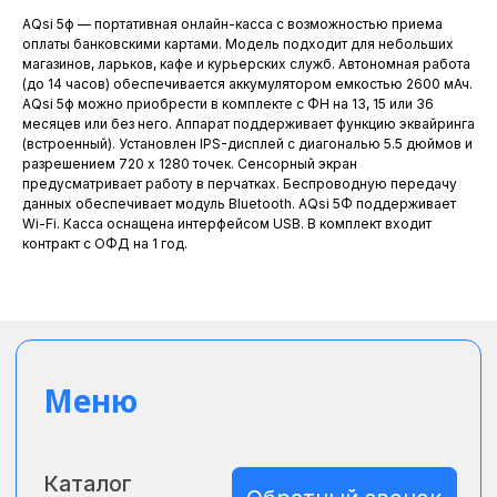
Меню
AQsi 5ф — портативная онлайн-касса с возможностью приема
оплаты банковскими картами. Модель подходит для небольших
Каталог
магазинов, ларьков, кафе и курьерских служб. Автономная работа
Обратный звонок
(до 14 часов) обеспечивается аккумулятором емкостью 2600 мАч.
Услуги
AQsi 5ф можно приобрести в комплекте с ФН на 13, 15 или 36
месяцев или без него. Аппарат поддерживает функцию эквайринга
Оплата и доставка
(встроенный). Установлен IPS-дисплей с диагональю 5.5 дюймов и
разрешением 720 х 1280 точек. Сенсорный экран
Техподдержка
предусматривает работу в перчатках. Беспроводную передачу
данных обеспечивает модуль Bluetooth. AQsi 5Ф поддерживает
Сервисный центр
Wi-Fi. Касса оснащена интерфейсом USB. В комплект входит
Контакты
контракт с ОФД на 1 год.
© 2025 ООО "СредаСервис"
Разработка
сайта
Политика конфеденциальности
Согласие на обработку
ООО "Среда Сервис"