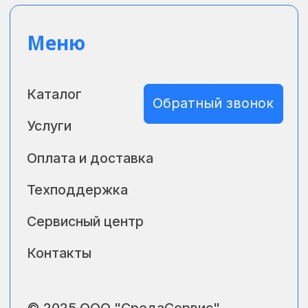
передаточные документы.Где купить онлайн кассу
или смарт терминал в Хабаровске?
Купить онлайн кассу или смарт терминал в
Хабаровске можно у авторизированного партнера
ООО «Среда Сервис», где не только помогут выбрать
нужный и лучший вариант, но и зарегистрирую и
подготовят оборудование к работе.
Где купить онлайн кассу или смарт терминал в
Хабаровске?
Купить онлайн кассу или смарт терминал в
Хабаровске можно у авторизированного партнера
ООО «Среда Сервис», где не только помогут выбрать
нужный и лучший вариант, но и зарегистрирую и
подготовят оборудование к работе.