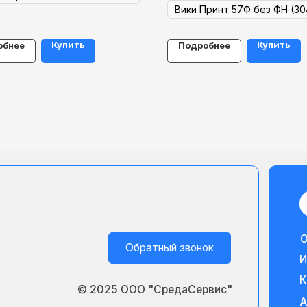
Купить
Купить
обнее
Подробнее
ООО "Среда С
Обратный звонок
ИНН 27221308
КПП 27240100
© 2025 ООО "СредаСервис"
Адрес: 680009
Разработка сайта
ул Промышленна
Политика конфеденциальности
Скачать ре
Согласие на обработку