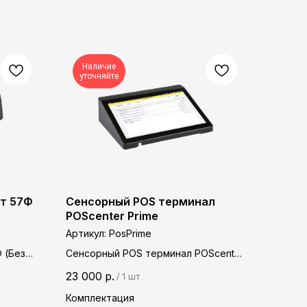
Наличие
уточняйте
нт 57Ф
Сенсорный POS терминал
POScenter Prime
Артикул:
PosPrime
 (Без
Сенсорный POS терминал POScenter
Prime
23 000
р.
/
1 шт
Комплектация