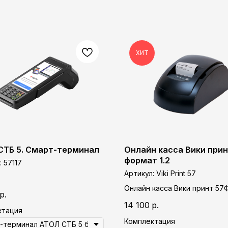
ХИТ
СТБ 5. Смарт-терминал
Онлайн касса Вики при
формат 1.2
:
57117
Артикул:
Viki Print 57
Онлайн касса Вики принт 57Ф
р.
ФН) 1.2
14 100
р.
ктация
Комплектация