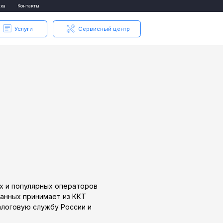
такты
уги
Сервисный центр
х и популярных операторов
анных принимает из ККТ
алоговую службу России и