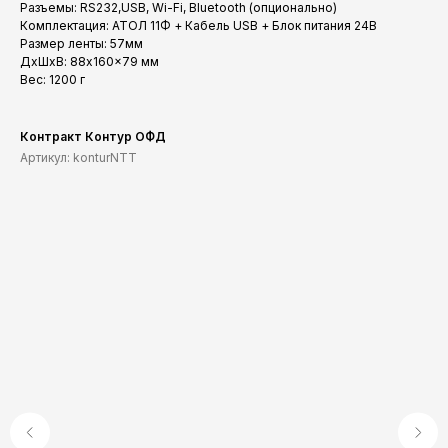
Разъемы: RS232,USB, Wi-Fi, Bluetooth (опционально)
Комплектация: АТОЛ 11Ф + Кабель USB + Блок питания 24В
Размер ленты: 57мм
ДxШxВ: 88x160x79 мм
Вес: 1200 г
Контракт Контур ОФД
Артикул:
konturNTT
Меню
Каталог
Обратный звонок
Услуги
Оплата и доставка
Техподдержка
Сервисный центр