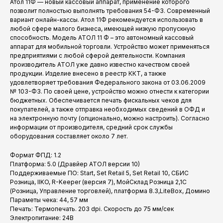
Атол 11Ф — новый кассовый аппарат, применение которого
позволит полностью выполнять требования 54-ФЗ. Современный
вариант онлайн-кассы. Атол 11Ф рекомендуется использовать в
любой сфере малого бизнеса, имеющей низкую пропускную
способность. Модель АТОЛ 11 Ф – это автономный кассовый
аппарат для мобильной торговли. Устройство может применяться
предприятиями с любой сферой деятельности. Компания
производитель АТОЛ уже давно известно качеством своей
продукции. Изделие внесено в реестр ККТ, а также
удовлетворяет требования Федерального закона от 03.06.2009
№ 103-ФЗ. По своей цене, устройство можно отнести к категории
бюджетных. Обеспечивается печать фискальных чеков для
покупателей, а также отправка необходимых сведений в ОФД и
на электронную почту (опционально, можно настроить). Согласно
информации от производителя, средний срок службы
оборудования составляет около 7 лет.
Формат ФПД: 1.2
Платформа: 5.0 (Дравйер АТОЛ версии 10)
Поддерживаемые ПО: Start, Set Retail 5, Set Retail 10, СБИС
Розница, IIKO, R-Keeper (версия 7), МойСклад Розница 2,1С
(Розница, Управление торговлей), платформа 8.3,LiteBox, Домино
Параметы чека: 44, 57 мм
Печать: Термопечать. 203 dpi. Скорость до 75 мм/сек
Электропитание: 24В