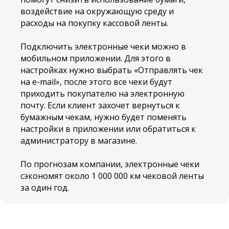
воздействие на окружающую среду и
расходы на покупку кассовой ленты.
Каталог
Обратный звонок
Услуги
Подключить электронные чеки можно в
мобильном приложении. Для этого в
Оплата и доставка
настройках нужно выбрать «Отправлять чек
Техподдержка
на e-mail», после этого все чеки будут
приходить покупателю на электронную
Сервисный центр
почту. Если клиент захочет вернуться к
Контакты
бумажным чекам, нужно будет поменять
настройки в приложении или обратиться к
администратору в магазине.
© 2025 ООО "СредаСервис"
Разработка
сайта
По прогнозам компании, электронные чеки
Политика конфеденциальности
сэкономят около 1 000 000 км чековой ленты
Согласие на обработку
за один год.
ООО "Среда Сервис"