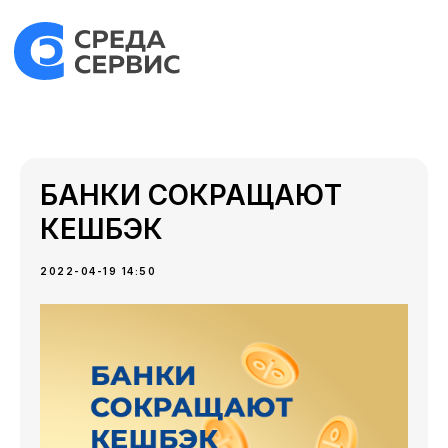
БАНКИ СОКРАЩАЮТ
КЕШБЭК⠀⠀⠀⠀⠀⠀⠀⠀⠀⠀⠀⠀⠀
2022-04-19 14:50